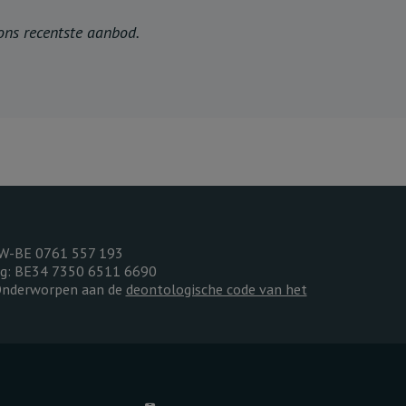
 ons recentste aanbod.
TW-BE 0761 557 193
ing: BE34 7350 6511 6690
 Onderworpen aan de
deontologische code van het