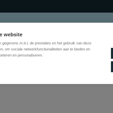
TE KOOP
TE HUUR
ONZE DIENSTEN
CO
e website
gegevens m.b.t. de prestaties en het gebruik van deze
, om sociale netwerkfunctionaliteiten aan te bieden en
beteren en personaliseren.
Helaas, dit pand is verkocht