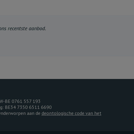
 ons recentste aanbod.
TW-BE 0761 557 193
ing: BE34 7350 6511 6690
 Onderworpen aan de
deontologische code van het