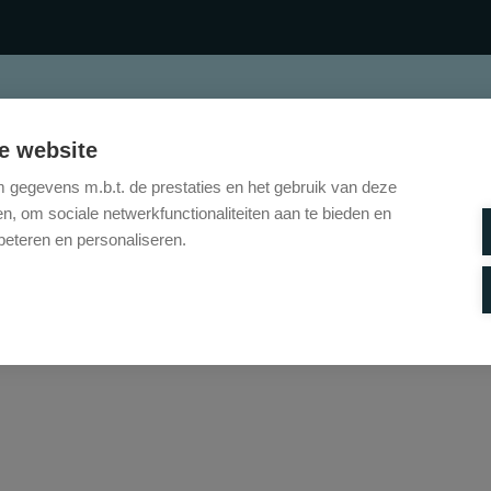
TE KOOP
TE HUUR
ONZE DIENSTEN
CO
e website
gegevens m.b.t. de prestaties en het gebruik van deze
, om sociale netwerkfunctionaliteiten aan te bieden en
beteren en personaliseren.
Helaas, dit pand is verkocht