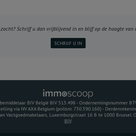
ocht? Schrijf u dan vrijblijvend in en blijf op de hoogte van
SCHRIJF U IN
bemiddelaar BIV België BIV 515.498 - Ondernemingsnummer B
telling via NV AXA Belgium (polisnr. 730.390.160) - Derdenreken
 van Vastgoedmakelaars, Luxemburgstraat 16 B te 1000 Brussel.
BIV
.